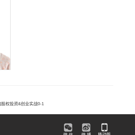
股权投资&创业实战0-1
移动版
微 信
微 博