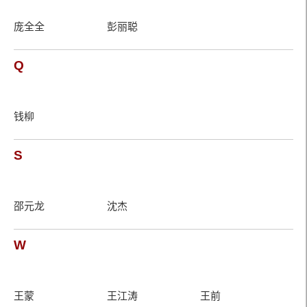
庞全全
彭丽聪
Q
钱柳
S
邵元龙
沈杰
W
王蒙
王江涛
王前