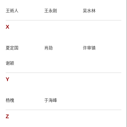
王術人
王永刚
吴水林
X
夏定国
肖勋
许审镇
谢颖
Y
杨槐
于海峰
Z