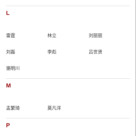
L
雷霆
林立
刘丽丽
刘磊
李彪
吕世贤
骆明川
M
孟繁琦
莫凡洋
P