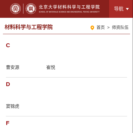
导航
材料科学与工程学院
首页
>
师资队伍
C
曹安源
崔悦
D
窦锦虎
F