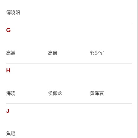
傅晓阳
G
高嵩
高鑫
郭少军
H
海晓
侯仰龙
黄泽寰
J
焦琨