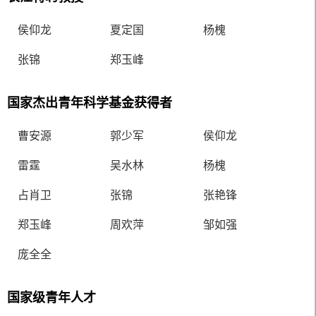
侯仰龙
夏定国
杨槐
张锦
郑玉峰
国家杰出青年科学基金获得者
曹安源
郭少军
侯仰龙
雷霆
吴水林
杨槐
占肖卫
张锦
张艳锋
郑玉峰
周欢萍
邹如强
庞全全
国家级青年人才