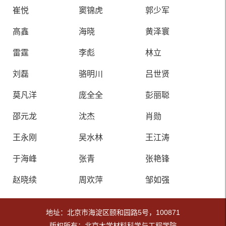
崔悦
窦锦虎
郭少军
高鑫
海晓
黄泽寰
雷霆
李彪
林立
刘磊
骆明川
吕世贤
莫凡洋
庞全全
彭丽聪
邵元龙
沈杰
肖勋
王永刚
吴水林
王江涛
于海峰
张青
张艳锋
赵晓续
周欢萍
邹如强
地址：北京市海淀区颐和园路5号，100871
版权所有：北京大学材料科学与工程学院