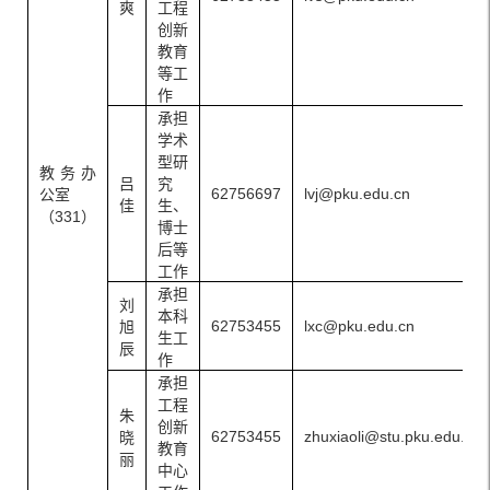
爽
工程
创新
教育
等工
作
承担
学术
型研
教务办
吕
究
62756697
lvj@pku.edu.cn
公室
佳
生、
（331）
博士
后等
工作
承担
刘
本科
62753455
lxc@pku.edu.cn
旭
生工
辰
作
承担
工程
朱
创新
62753455
zhuxiaoli@stu.pku.edu.cn
晓
教育
丽
中心