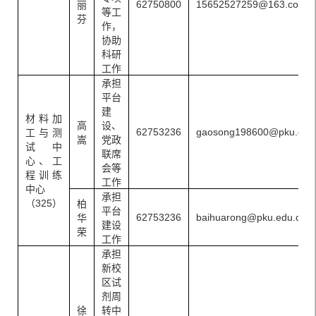
62750800
15652527259@163.com
丽
等工
芬
作，
协助
科研
工作
承担
平台
建
材料加
高
设、
62753236
gaosong198600@pku.edu
工与测
嵩
党政
试中
联席
心、工
会等
程训练
工作
中心
承担
（325）
柏
平台
62753236
baihuarong@pku.edu.cn
华
建设
荣
工作
承担
新校
区试
剂周
徐
转中