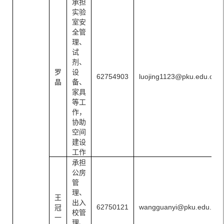
承担
实验
室安
全管
理、
试
剂、
罗
设
62754903
luojing1123@pku.edu.cn
晶
备、
家具
等工
作，
协助
空间
建设
工作
承担
公房
管
理、
王
出入
62750121
wangguanyi@pku.edu.cn
冠
校管
一
理、