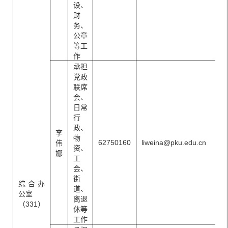
设、
财
务、
公章
等工
作
承担
党政
联席
会、
日常
行
政、
李
物
62750160
liweina@pku.edu.cn
伟
资、
娜
工
会、
街
综合办
道、
公室
离退
（331）
休等
工作