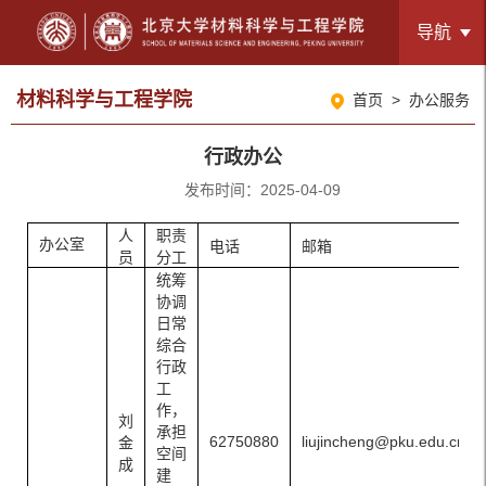
导航
材料科学与工程学院
首页
>
办公服务
行政办公
发布时间：2025-04-09
人
职责
办公室
电话
邮箱
员
分工
统筹
协调
日常
综合
行政
工
作，
刘
承担
62750880
liujincheng@pku.edu.cn
金
空间
成
建