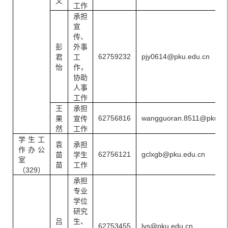
文
工作
承担
宣
传、
彭
外事
62759232
pjy0614@pku.edu.cn
君
工
怡
作，
协助
人事
工作
王
承担
62756816
wangguoran.8511@pku.ed
果
宣传
然
工作
学生工
袁
承担
作办公
62756121
gclxgb@pku.edu.cn
苗
学生
室
苗
工作
（329）
承担
专业
学位
研究
吕
生、
62753455
lvs@pku.edu.cn