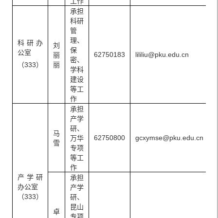
工作
承担
科研
管
理、
科研办
刘
保
公室
62750183
lililiu@pku.edu.cn
丽
密、
（333）
丽
学科
建设
等工
作
承担
产学
研、
马
62750800
gcxymse@pku.edu.cn
万华
雪
专项
等工
作
产学研
承担
办公室
产学
（333）
研、
昆山
卓
专项