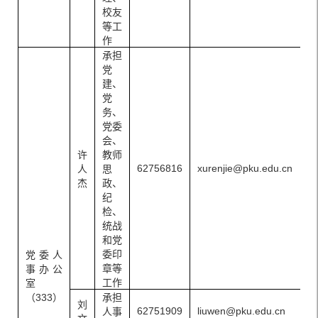
校友
等工
作
承担
党
建、
党
务、
党委
会、
许
教师
62756816
xurenjie@pku.edu.cn
人
思
杰
政、
纪
检、
统战
和党
委印
党委人
章等
事办公
工作
室
（333）
承担
刘
62751909
liuwen@pku.edu.cn
人事