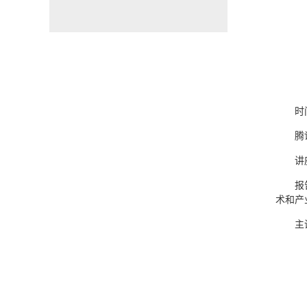
时
腾
讲
报
术和产
主