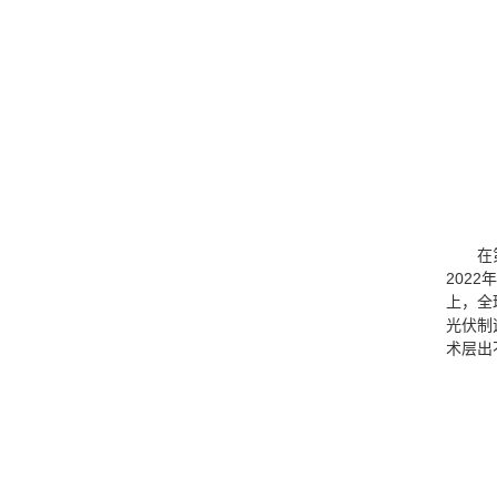
在
202
上，全
光伏制
术层出