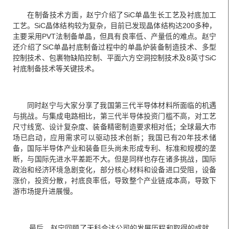
在制备技术方面，赵宁介绍了SiC单晶生长工艺及衬底加工
工艺。SiC晶体结构较为复杂，目前已发现晶体结构达200多种，
主要采用PVT法制备单晶，但具有良率低、产量低的难点。赵宁
还介绍了SiC单晶衬底制备过程中的单晶炉装备制造技术、多型
控制技术、包裹物缺陷控制、平面六方空洞控制技术及8英寸SiC
衬底制备技术等关键技术。
同时赵宁与大家分享了我国第三代半导体材料所面临的机遇
与挑战。与集成电路相比，第三代半导体投资门槛不高，对工艺
尺寸线宽、设计复杂度、装备精密制造要求相对低；全球最大市
场已启动，应用需求可以驱动技术创新；我国已有20年技术储
备，国际半导体产业和装备巨头尚未形成专利、标准和规模的垄
断，与国际先进水平差距不大。但是同样也存在诸多挑战，国际
政治和经济环境急剧变化，部分核心材料和设备进口受阻，设备
涨价，投资分散，衬底良率低，导致整个产业链成本高，导致下
游市场提升进展慢。
最后，赵宁回顾了天科合达公司的发展历程和取得的成就，