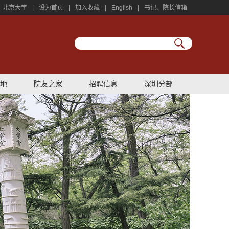
北京大学
|
设为首页
|
加入收藏
|
English
|
书记、院长信箱
地
院友之家
招聘信息
深圳分部